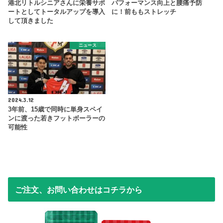
港北リトルシニアさんに栄養サポ
パフォーマンス向上と腰痛予防
ートとしてトータルアップを導入
に！前ももストレッチ
して頂きました
ニュース
2024.3.12
3年前、15歳で同時に単身スペイ
ンに渡った若きフットボーラーの
可能性
ご注文、お問い合わせはコチラから