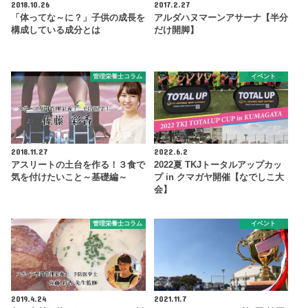
2018.10.26
2017.2.27
「体ってな～に？」子供の成長を
アルダハヌマーンアサーナ【半分
構成している成分とは
だけ開脚】
管理栄養士コラム
イベント
2018.11.27
2022.6.2
アスリートの土台を作る！３食で
2022夏 TKJトータルアップカッ
気を付けたいこと～基礎編～
プ in クマガヤ開催【なでしこ大
会】
管理栄養士コラム
イベント
2019.4.24
2021.11.7