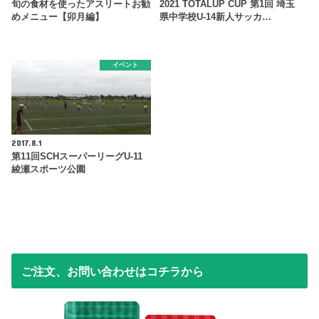
旬の食材を使ったアスリートお勧
2021 TOTALUP CUP 第1回 埼玉
めメニュー【卯月編】
県中学校U-14新人サッカ…
イベント
2017.8.1
第11回SCHスーパーリーグU-11
綾瀬スポーツ公園
ご注文、お問い合わせはコチラから