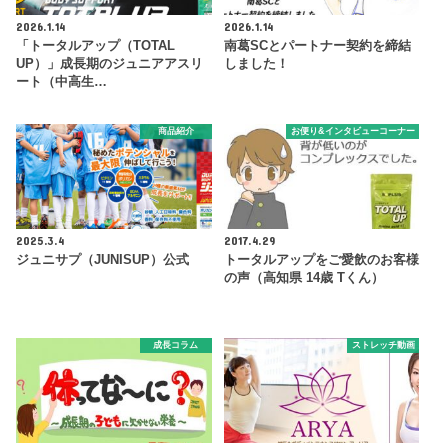
2026.1.14
2026.1.14
「トータルアップ（TOTAL
南葛SCとパートナー契約を締結
UP）」成長期のジュニアアスリ
しました！
ート（中高生…
商品紹介
お便り&インタビューコーナー
2025.3.4
2017.4.29
ジュニサプ（JUNISUP）公式
トータルアップをご愛飲のお客様
の声（高知県 14歳 Tくん）
成長コラム
ストレッチ動画