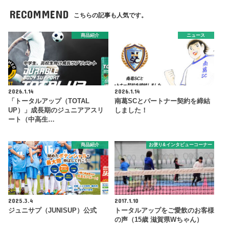
RECOMMEND
こちらの記事も人気です。
商品紹介
ニュース
2026.1.14
2026.1.14
「トータルアップ（TOTAL
南葛SCとパートナー契約を締結
UP）」成長期のジュニアアスリ
しました！
ート（中高生…
商品紹介
お便り&インタビューコーナー
2025.3.4
2017.1.10
ジュニサプ（JUNISUP）公式
トータルアップをご愛飲のお客様
の声（15歳 滋賀県Wちゃん）