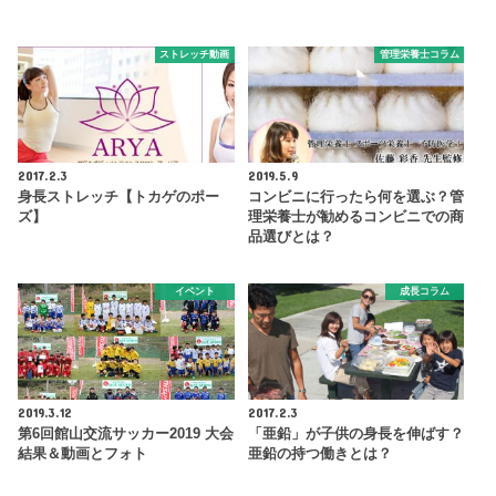
ストレッチ動画
管理栄養士コラム
2017.2.3
2019.5.9
身長ストレッチ【トカゲのポー
コンビニに行ったら何を選ぶ？管
ズ】
理栄養士が勧めるコンビニでの商
品選びとは？
イベント
成長コラム
2019.3.12
2017.2.3
第6回館山交流サッカー2019 大会
「亜鉛」が子供の身長を伸ばす？
結果＆動画とフォト
亜鉛の持つ働きとは？