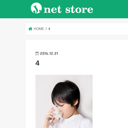
HOME
4
2016.12.21
4