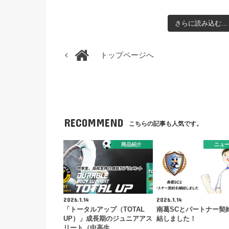
さらに読み込む...
トップページへ
RECOMMEND
こちらの記事も人気です。
商品紹介
ニュ
2026.1.14
2026.1.14
「トータルアップ（TOTAL
南葛SCとパートナー契
UP）」成長期のジュニアアス
結しました！
リート（中高生…