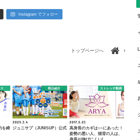
Instagram でフォロー
トップページへ
ース
商品紹介
ストレッチ動画
2025.3.4
2017.5.23
約を締
ジュニサプ（JUNISUP）公式
高身長のカギは○○にあった！
姿勢の悪い人、猫背の人は、
身長が伸びにくい!…