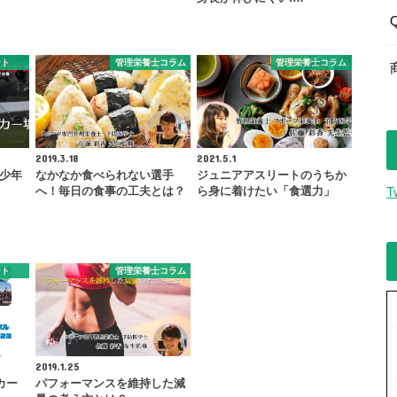
ント
管理栄養士コラム
管理栄養士コラム
2019.3.18
2021.5.1
東少年
なかなか食べられない選手
ジュニアアスリートのうちか
へ！毎日の食事の工夫とは？
ら身に着けたい「食選力」
T
ント
管理栄養士コラム
2019.1.25
カー
パフォーマンスを維持した減