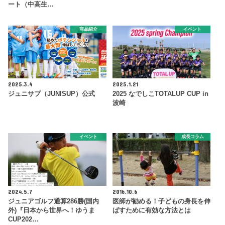
ート（中高生…
商品紹介
イベント
2025.3.4
2025.1.21
ジュニサプ（JUNISUP）公式
2025 なでしこTOTALUP CUP in
波崎
イベント
成長コラム
2024.5.7
2016.10.6
ジュニアゴルフ通算286勝(国内
医師が勧める！子どもの身長を伸
外)『日本から世界へ！ゆうま
ばすために有効な方法とは
CUP202…