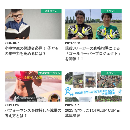
成長コラム
イベント
2016.10.7
2019.12.13
小中学生の保護者必見！ 子ども
現役Jリーガーの直接指導による
の集中力を高めるには？
「ゴールキーパープロジェクト」
を開催！！
管理栄養士コラム
イベント
2019.1.25
2025.7.7
パフォーマンスを維持した減量の
2025 なでしこTOTALUP CUP in
考え方とは？
草津温泉