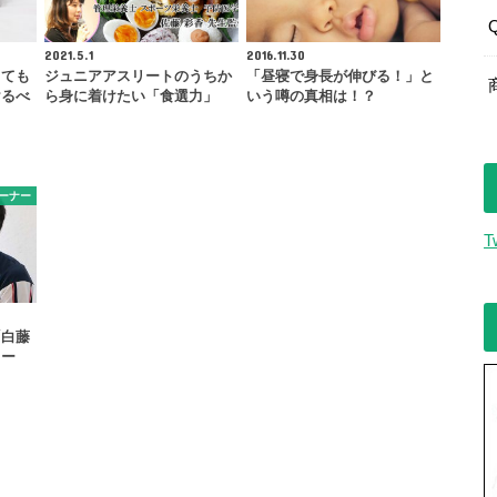
2021.5.1
2016.11.30
っても
ジュニアアスリートのうちか
「昼寝で身長が伸びる！」と
けるべ
ら身に着けたい「食選力」
いう噂の真相は！？
ーナー
T
「白藤
ュー