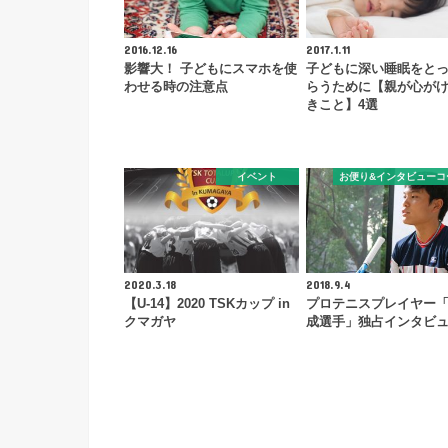
2016.12.16
2017.1.11
影響大！ 子どもにスマホを使
子どもに深い睡眠をと
わせる時の注意点
らうために【親が心が
きこと】4選
イベント
お便り&インタビューコ
2020.3.18
2018.9.4
【U-14】2020 TSKカップ in
プロテニスプレイヤー
クマガヤ
成選手」独占インタビ