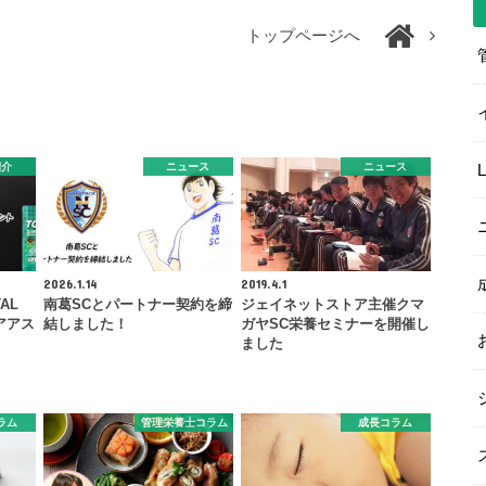
トップページへ
紹介
ニュース
ニュース
2026.1.14
2019.4.1
AL
南葛SCとパートナー契約を締
ジェイネットストア主催クマ
アアス
結しました！
ガヤSC栄養セミナーを開催し
ました
ラム
管理栄養士コラム
成長コラム