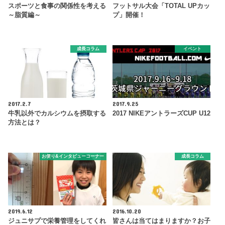
スポーツと食事の関係性を考える
フットサル大会「TOTAL UPカッ
～脂質編～
プ」開催！
成長コラム
イベント
2017.2.7
2017.9.25
牛乳以外でカルシウムを摂取する
2017 NIKEアントラーズCUP U12
方法とは？
お便り&インタビューコーナー
成長コラム
2019.6.12
2016.10.20
ジュニサプで栄養管理をしてくれ
皆さんは当てはまりますか？お子