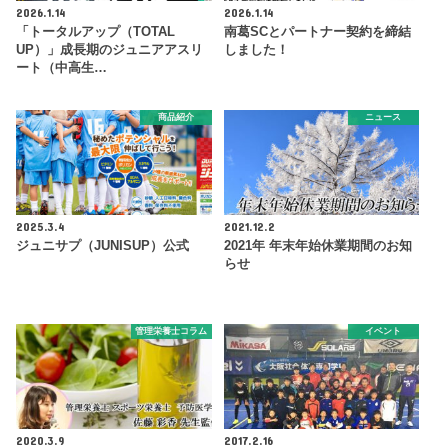
2026.1.14
2026.1.14
「トータルアップ（TOTAL
南葛SCとパートナー契約を締結
UP）」成長期のジュニアアスリ
しました！
ート（中高生…
商品紹介
ニュース
2025.3.4
2021.12.2
ジュニサプ（JUNISUP）公式
2021年 年末年始休業期間のお知
らせ
管理栄養士コラム
イベント
2020.3.9
2017.2.16