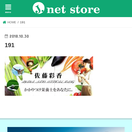
menu
HOME
191
2018.10.30
191