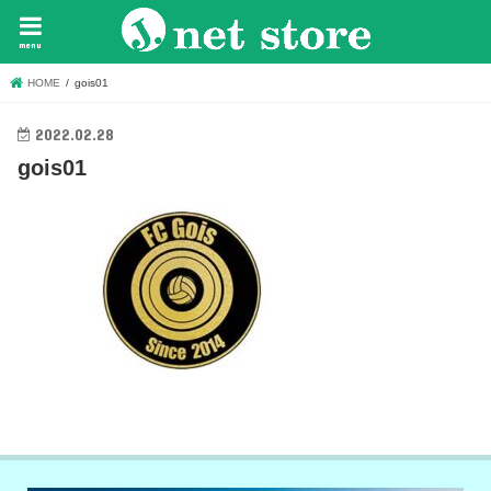
menu
HOME
gois01
2022.02.28
gois01