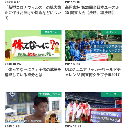
2020.4.17
2017.11.14
「新型コロナウィルス」の拡大防
高円宮杯 第29回全日本ユースU-
止に伴うお届けや対応などについ
15 関東大会【決勝、準決勝】
て
成長コラム
イベント
2018.10.26
2017.5.23
「体ってな～に？」子供の成長を
U12ジュニアサッカーワールドチ
構成している成分とは
ャレンジ 関東街クラブ予選2017
管理栄養士コラム
ニュース
2019.3.28
2016.10.21