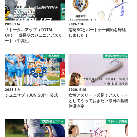
2026.1.14
2026.1.14
「トータルアップ（TOTAL
南葛SCとパートナー契約を締結
UP）」成長期のジュニアアスリ
しました！
ート（中高生…
商品紹介
管理栄養士コラム
2025.3.4
2020.12.10
ジュニサプ（JUNISUP）公式
女性アスリート必見！アスリート
としてやっておきたい毎日の基礎
体温測定
管理栄養士コラム
ストレッチ動画