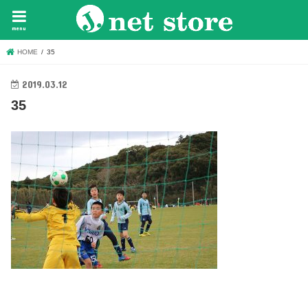
menu
HOME
35
2019.03.12
35