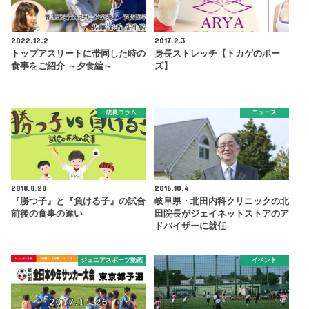
2022.12.2
2017.2.3
トップアスリートに帯同した時の
身長ストレッチ【トカゲのポー
食事をご紹介 ～夕食編～
ズ】
成長コラム
ニュース
2018.8.28
2016.10.4
『勝つ子』と『負ける子』の試合
岐阜県・北田内科クリニックの北
前後の食事の違い
田院長がジェイネットストアのア
ドバイザーに就任
ジュニアスポーツ動画
イベント