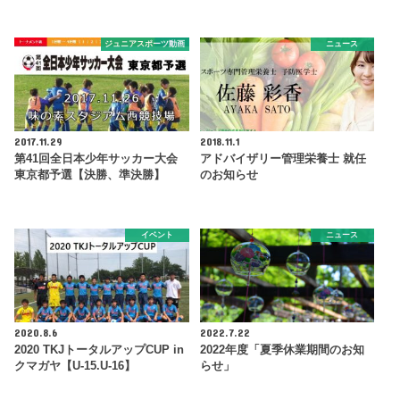
ジュニアスポーツ動画
ニュース
2017.11.29
2018.11.1
第41回全日本少年サッカー大会
アドバイザリー管理栄養士 就任
東京都予選【決勝、準決勝】
のお知らせ
イベント
ニュース
2020.8.6
2022.7.22
2020 TKJトータルアップCUP in
2022年度「夏季休業期間のお知
クマガヤ【U-15.U-16】
らせ」