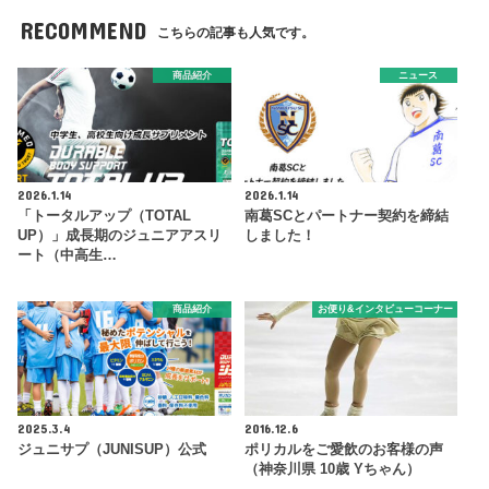
RECOMMEND
こちらの記事も人気です。
商品紹介
ニュース
2026.1.14
2026.1.14
「トータルアップ（TOTAL
南葛SCとパートナー契約を締結
UP）」成長期のジュニアアスリ
しました！
ート（中高生…
商品紹介
お便り&インタビューコーナー
2025.3.4
2016.12.6
ジュニサプ（JUNISUP）公式
ポリカルをご愛飲のお客様の声
（神奈川県 10歳 Yちゃん）