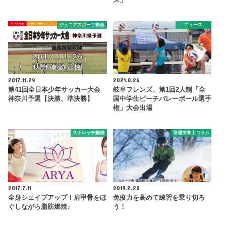
ジュニアスポーツ動画
ニュース
2017.11.29
2021.8.26
第41回全日本少年サッカー大会
岐阜フレンズ、第1回2人制「全
神奈川予選【決勝、準決勝】
国中学生ビーチバレーボール選手
権」大会出場
ストレッチ動画
管理栄養士コラム
2017.7.11
2019.2.20
全身シェイプアップ！肩甲骨をほ
免疫力を高めて練習を乗り切ろ
ぐしながら脂肪燃焼♪
う！