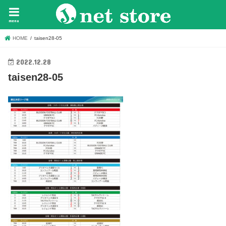
menu
HOME
taisen28-05
2022.12.28
taisen28-05