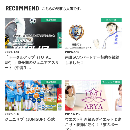
RECOMMEND
こちらの記事も人気です。
商品紹介
ニュース
2026.1.14
2026.1.14
「トータルアップ（TOTAL
南葛SCとパートナー契約を締結
UP）」成長期のジュニアアスリ
しました！
ート（中高生…
商品紹介
ストレッチ動画
2025.3.4
2017.6.23
ジュニサプ（JUNISUP）公式
ウエスト引き締めダイエット＆肩
こり・腰痛に効く！「猫のポー
ズ」