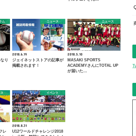
ラム
ニュース
ニュース
2018.6.19
2018.5.10
になり
ジェイネットストアの記事が
MASAKI SPORTS
掲載されます！
ACADEMYさんにTOTAL UP
T
が届いた…
ース
イベント
2018.8.31
フレ
U12ワールドチャレンジ2018