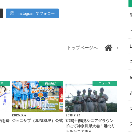
Instagram でフォロー
トップページへ
ース
商品紹介
ニュース
2025.3.4
2018.7.23
約を締
ジュニサプ（JUNISUP）公式
7/28(土)鶴見シニアグラウン
ドにて神奈川県大会！港北リ
トルシニアさん…