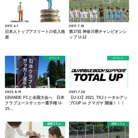
2017.4.1
2017.7.18
日本人トップアスリートの収入格
第37回 神奈川県チャンピオンシ
差
ップ U-12
イベント
イベント
2025.8.19
2021.7.30
GRANDE FCと全国大会へ 日本
【U-13】2021_TKJトータルアッ
クラブユースサッカー選手権 U-
プCUP in クマガヤ 開催！！！
15…
成長コラム
成長コラム