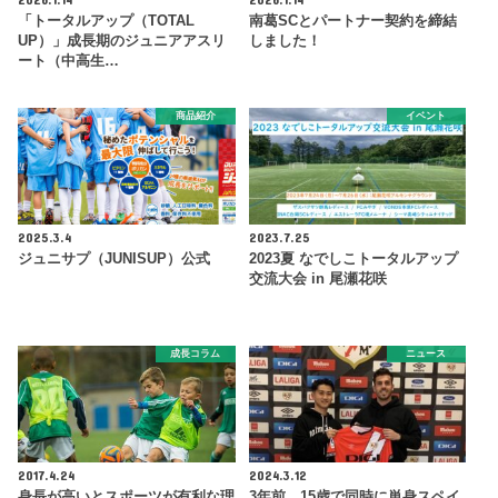
「トータルアップ（TOTAL
南葛SCとパートナー契約を締結
UP）」成長期のジュニアアスリ
しました！
ート（中高生…
商品紹介
イベント
2025.3.4
2023.7.25
ジュニサプ（JUNISUP）公式
2023夏 なでしこトータルアップ
交流大会 in 尾瀬花咲
成長コラム
ニュース
2017.4.24
2024.3.12
身長が高いとスポーツが有利な理
3年前、15歳で同時に単身スペイ