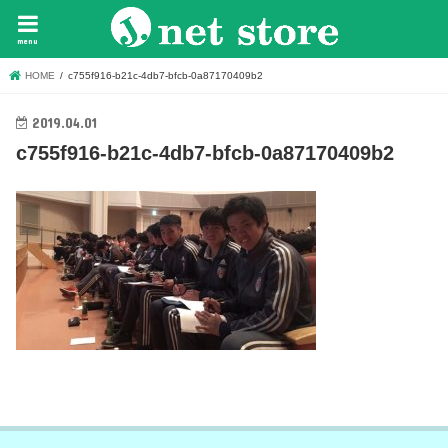
menu
HOME
c755f916-b21c-4db7-bfcb-0a87170409b2
2019.04.01
c755f916-b21c-4db7-bfcb-0a87170409b2