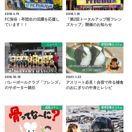
2018.4.19
2018.1.18
FC深谷：卒団生の活躍を応援し
「第2回トータルアップ桜フレン
ています！！
ズカップ」開催のお知らせ
ニュース
管理栄養士コラム
2016.10.10
2023.1.23
バレーボールクラブ「フレンズ」
アスリート必見！合宿で作る補食
のサポーター就任
のおにぎりの中身とレシピ
成長コラム
管理栄養士コラム