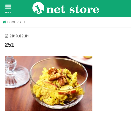
menu
HOME
251
2019.02.01
251