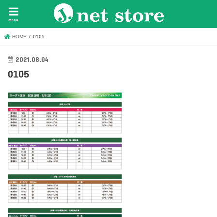
menu
HOME
0105
2021.08.04
0105