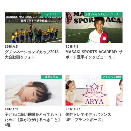
イベント
お便り&インタビューコーナー
2018.4.5
2018.9.3
ダノンネーションズカップ2018
MASAKI SPORTS ACADEMY サ
大会動画＆フォト
ポート選手インタビュー N…
成長コラム
ストレッチ動画
2017.1.11
2017.6.23
子どもに深い睡眠をとってもらう
体幹トレでボディバランス
ために【親が心がけるべきこと】
UP「プランクポーズ」
4選