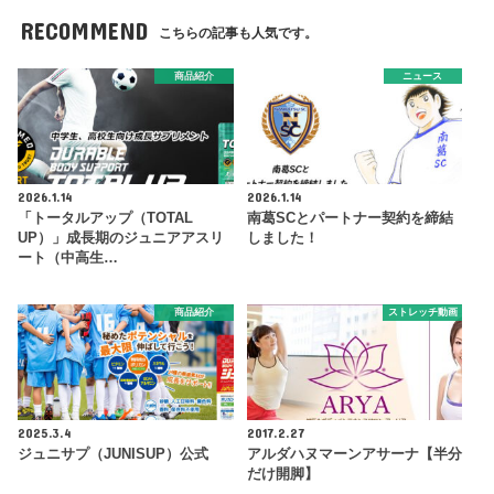
RECOMMEND
こちらの記事も人気です。
商品紹介
ニュース
2026.1.14
2026.1.14
「トータルアップ（TOTAL
南葛SCとパートナー契約を締結
UP）」成長期のジュニアアスリ
しました！
ート（中高生…
商品紹介
ストレッチ動画
2025.3.4
2017.2.27
ジュニサプ（JUNISUP）公式
アルダハヌマーンアサーナ【半分
だけ開脚】