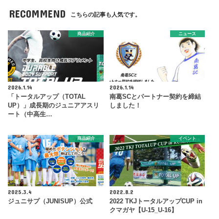
RECOMMEND
こちらの記事も人気です。
商品紹介
ニュース
2026.1.14
2026.1.14
「トータルアップ（TOTAL
南葛SCとパートナー契約を締結
UP）」成長期のジュニアアスリ
しました！
ート（中高生…
商品紹介
イベント
2025.3.4
2022.8.2
ジュニサプ（JUNISUP）公式
2022 TKJトータルアップCUP in
クマガヤ【U-15_U-16】