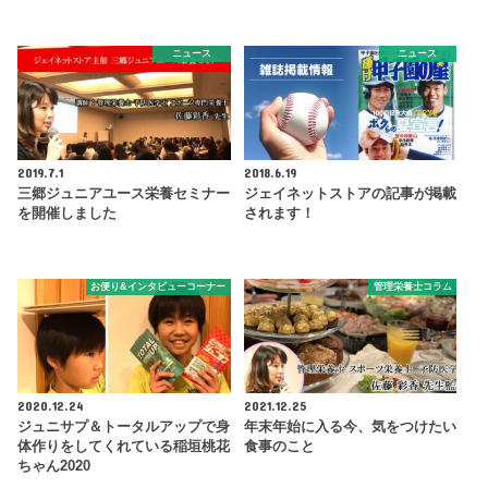
ニュース
ニュース
2019.7.1
2018.6.19
三郷ジュニアユース栄養セミナー
ジェイネットストアの記事が掲載
を開催しました
されます！
お便り&インタビューコーナー
管理栄養士コラム
2020.12.24
2021.12.25
ジュニサプ＆トータルアップで身
年末年始に入る今、気をつけたい
体作りをしてくれている稲垣桃花
食事のこと
ちゃん2020