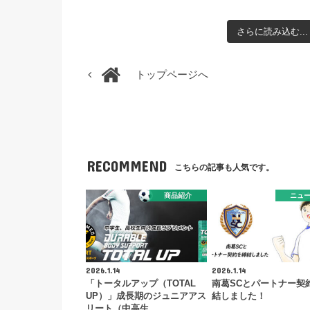
さらに読み込む...
トップページへ
RECOMMEND
こちらの記事も人気です。
商品紹介
ニュ
2026.1.14
2026.1.14
「トータルアップ（TOTAL
南葛SCとパートナー契
UP）」成長期のジュニアアス
結しました！
リート（中高生…