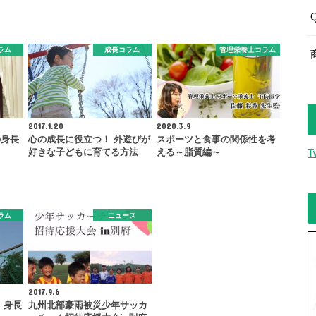
ラム
成長コラム
管理栄養士コラム
2017.1.20
2020.3.9
の身長
心の成長に役立つ！ 外遊びが
スポーツと食事の関係性を考
！
好きな子どもに育てる方法
える～脂質編～
T
ラム
ニュース
2017.9.6
 身長
九州北部豪雨被災少年サッカ