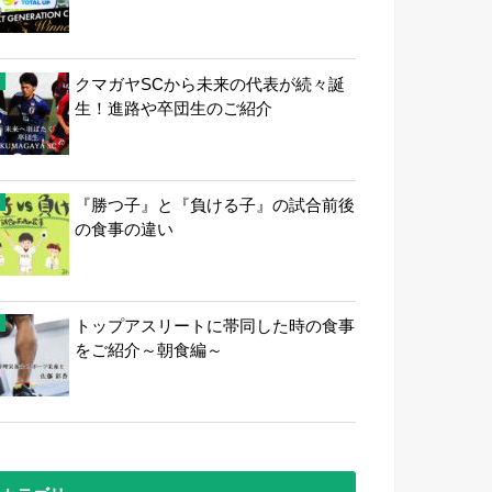
クマガヤSCから未来の代表が続々誕
生！進路や卒団生のご紹介
『勝つ子』と『負ける子』の試合前後
の食事の違い
トップアスリートに帯同した時の食事
をご紹介～朝食編～