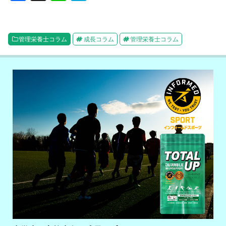
a
n
at
c
e
e
e
n
管理栄養士コラム
成長コラム
管理栄養士コラム
b
a
o
o
k