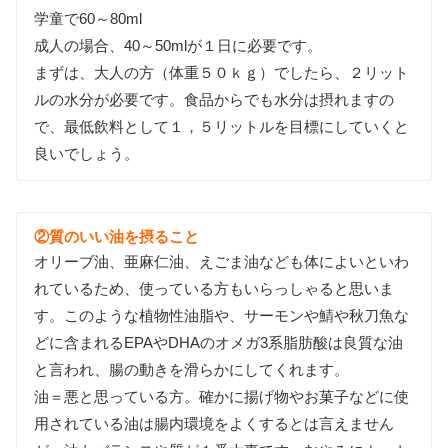
学童で60～80ml
成人の場合、40～50mlが１日に必要です。
まずは、大人の方（体重５０ｋｇ）でしたら、２リット
ルの水分が必要です。食品からでも水分は摂れますの
で、最低飲料として１，５リットルを目標にしていくと
良いでしょう。
②質のいい油を摂ること
オリーブ油、亜麻仁油、えごま油なども体によいといわ
れているため、使っている方もいらっしゃると思いま
す。このような植物性油脂や、サーモンや鯖や秋刀魚な
どに含まれるEPAやDHAのオメガ3系脂肪酸は良質な油
と言われ、腸の動きを滑らかにしてくれます。
油＝悪と思っている方。確かに揚げ物やお菓子などに使
用されている油は腸内環境をよくするとは言えません