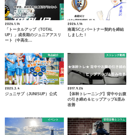
2026.1.14
2026.1.14
「トータルアップ（TOTAL
南葛SCとパートナー契約を締結
UP）」成長期のジュニアアスリ
しました！
ート（中高生…
商品紹介
ストレッチ動画
2025.3.4
2017.9.26
ジュニサプ（JUNISUP）公式
【体幹トレーニング】背中やお腹
の引き締め＆ヒップアップ&歪み
改善
イベント
管理栄養士コラム