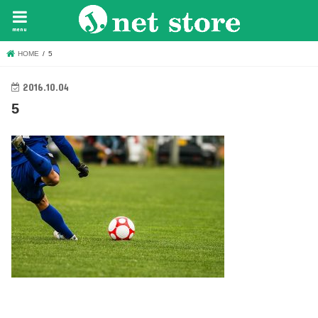
menu
HOME
5
2016.10.04
5