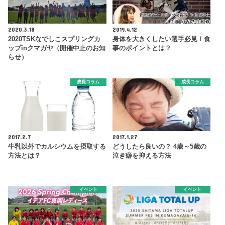
2020.3.18
2019.4.12
2020TSKなでしこスプリングカ
身体を大きくしたい選手必見！食
ップinクマガヤ（開催中止のお知
事のポイントとは？
らせ）
成長コラム
成長コラム
2017.2.7
2017.1.27
牛乳以外でカルシウムを摂取する
どうしたら良いの？ 4歳～5歳の
方法とは？
泣き癖を抑える方法
イベント
イベント