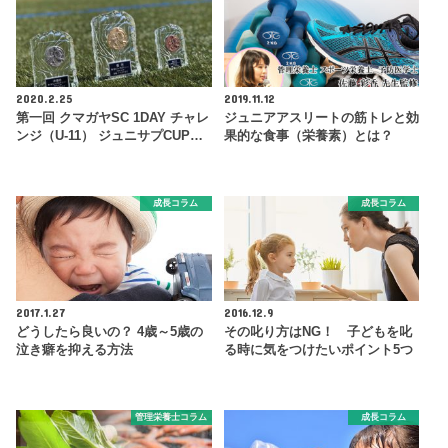
2020.2.25
2019.11.12
第一回 クマガヤSC 1DAY チャレ
ジュニアアスリートの筋トレと効
ンジ（U-11） ジュニサプCUP…
果的な食事（栄養素）とは？
成長コラム
成長コラム
2017.1.27
2016.12.9
どうしたら良いの？ 4歳～5歳の
その叱り方はNG！ 子どもを叱
泣き癖を抑える方法
る時に気をつけたいポイント5つ
管理栄養士コラム
成長コラム