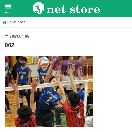
menu
HOME
002
2021.04.06
002