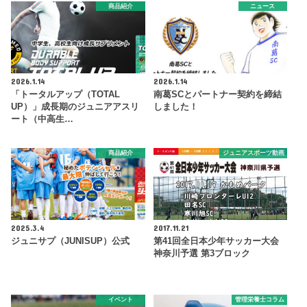
商品紹介
ニュース
2026.1.14
2026.1.14
「トータルアップ（TOTAL
南葛SCとパートナー契約を締結
UP）」成長期のジュニアアスリ
しました！
ート（中高生…
商品紹介
ジュニアスポーツ動画
2025.3.4
2017.11.21
ジュニサプ（JUNISUP）公式
第41回全日本少年サッカー大会
神奈川予選 第3ブロック
イベント
管理栄養士コラム