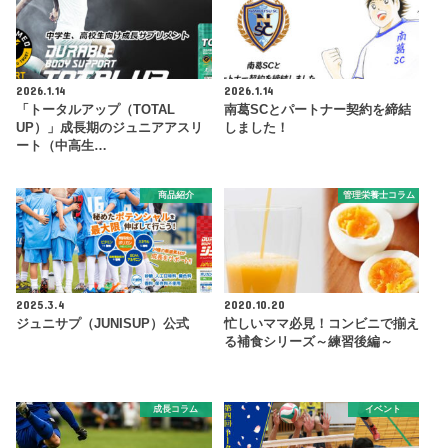
2026.1.14
2026.1.14
「トータルアップ（TOTAL
南葛SCとパートナー契約を締結
UP）」成長期のジュニアアスリ
しました！
ート（中高生…
商品紹介
管理栄養士コラム
2025.3.4
2020.10.20
ジュニサプ（JUNISUP）公式
忙しいママ必見！コンビニで揃え
る補食シリーズ～練習後編～
成長コラム
イベント