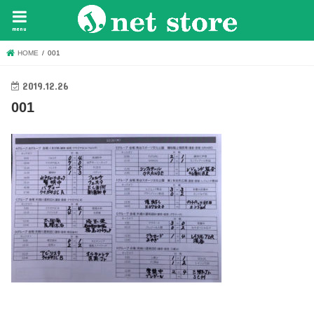
menu
HOME
001
2019.12.26
001