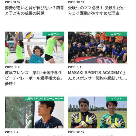
2016.11.16
2016.10.19
姿勢が悪いと背が伸びない？猫背
受験生のママ必見！ 受験生だか
と子どもの成長の関係
らこそ運動がおすすめな理由
ニュース
ニュース
2022.9.8
2018.5.1
岐阜フレンズ「第2回全国中学生
MASAKI SPORTS ACADEMYさ
ビーチバレーボール選手権大会」
んとスポンサー契約を締結いた…
優勝！
お便り&インタビューコーナー
イベント
2018.9.4
2019.12.13