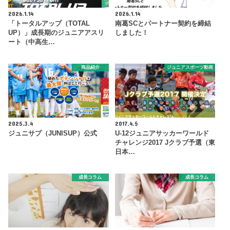
2026.1.14
2026.1.14
「トータルアップ（TOTAL
南葛SCとパートナー契約を締結
UP）」成長期のジュニアアスリ
しました！
ート（中高生…
商品紹介
ジュニアスポーツ動画
2025.3.4
2017.4.5
ジュニサプ（JUNISUP）公式
U-12ジュニアサッカーワールド
チャレンジ2017 Jクラブ予選（東
日本…
成長コラム
成長コラム