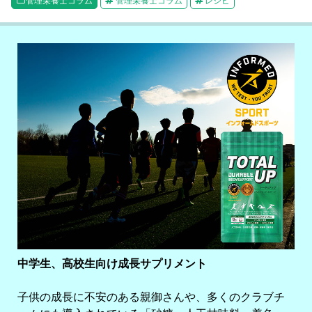
e
n
管理栄養士コラム
管理栄養士コラム
レシピ
b
a
o
o
k
中学生、高校生向け成長サプリメント
子供の成長に不安のある親御さんや、多くのクラブチ