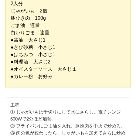
2人分
じゃがいも 2個
豚ひき肉 100g
ごま油 適量
白いりごま 適量
●醤油 大さじ1
●きび砂糖 小さじ1
●はちみつ 小さじ1
●料理酒 大さじ2
●オイスターソース 大さじ１
●カレー粉 お好み
工程
① じゃがいもは千切りにして水にさらし、電子レンジ
600Wで2分ほど加熱。
② フライパンにごま油を入れ、豚挽肉を中火で炒める。
③ 肉の色が変わったら、じゃがいもを加えてさらに炒め