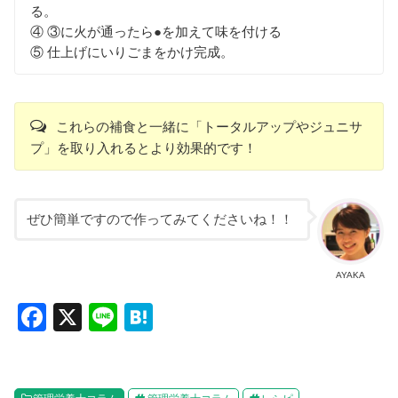
る。
④ ③に火が通ったら●を加えて味を付ける
⑤ 仕上げにいりごまをかけ完成。
これらの補食と一緒に「トータルアップやジュニサ
プ」を取り入れるとより効果的です！
ぜひ簡単ですので作ってみてくださいね！！
AYAKA
F
X
Li
H
a
n
at
c
e
e