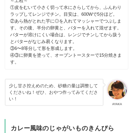
～工程～
①皮をむいて小さく切って水にさらしてから、ふんわり
ラップしてレンジでチン。目安は、600Wで5分ほど。
②あら熱がとれた芋に◎を入れてマッシャーでつぶしま
す。その後、半分の卵黄と、バターを入れて混ぜます。
バターが溶けにくい場合は、レンジでチンしてから扱う
とバターがなじみ易くなります。
③6〜8等分して形を形成します。
④③に卵黄を塗って、オーブントースターで15分焼きま
す。
少し甘さ控えめのため、砂糖の量は調整して
くださいね！ぜひ、おやつ作ってみてくださ
い！
AYAKA
カレー風味のじゃがいものきんぴら