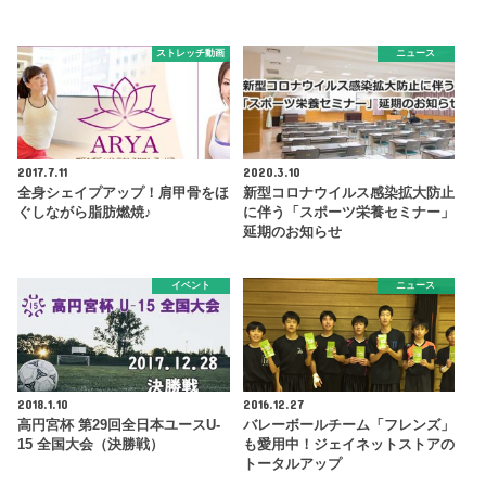
ストレッチ動画
ニュース
2017.7.11
2020.3.10
全身シェイプアップ！肩甲骨をほ
新型コロナウイルス感染拡大防止
ぐしながら脂肪燃焼♪
に伴う「スポーツ栄養セミナー」
延期のお知らせ
イベント
ニュース
2018.1.10
2016.12.27
高円宮杯 第29回全日本ユースU-
バレーボールチーム「フレンズ」
15 全国大会（決勝戦）
も愛用中！ジェイネットストアの
トータルアップ