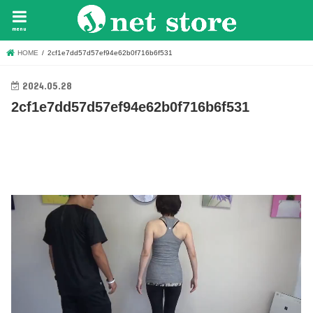
menu
HOME
2cf1e7dd57d57ef94e62b0f716b6f531
2024.05.28
2cf1e7dd57d57ef94e62b0f716b6f531