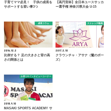
子育てママ必見！ 子供の成長を
【高円宮杯】全日本ユースサッカ
サポートする習い事3つ
ー選手権 神奈川県大会 U-15
成長コラム
ストレッチ動画
2016.12.2
2017.2.10
比例する？ 足の大きさと背の高
クラウンチャ・アサナ（鷺のポー
さの関係とは
ズ）
お便り&インタビューコーナー
2018.9.10
MASAKI SPORTS ACADEMY サ