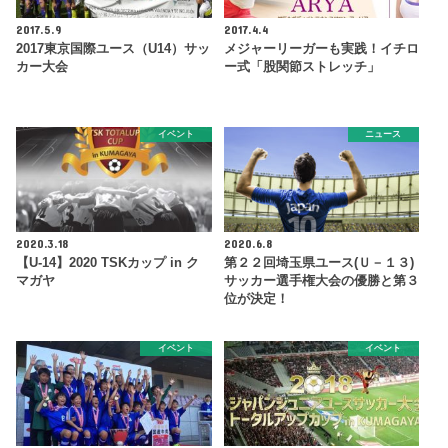
2017.5.9
2017.4.4
2017東京国際ユース（U14）サッ
メジャーリーガーも実践！イチロ
カー大会
ー式「股関節ストレッチ」
イベント
ニュース
2020.3.18
2020.6.8
【U-14】2020 TSKカップ in ク
第２２回埼玉県ユース(Ｕ－１３)
マガヤ
サッカー選手権大会の優勝と第３
位が決定！
イベント
イベント