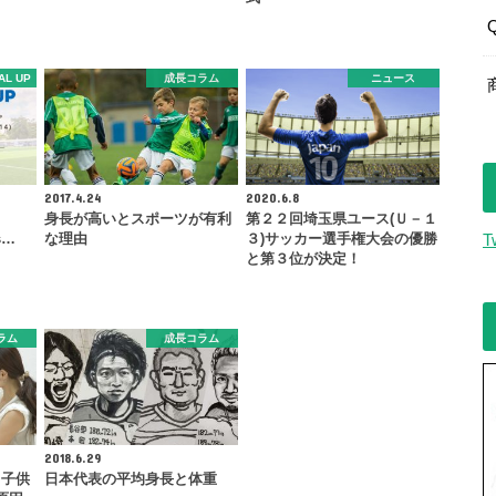
AL UP
成長コラム
ニュース
2017.4.24
2020.6.8
身長が高いとスポーツが有利
第２２回埼玉県ユース(Ｕ－１
s…
な理由
３)サッカー選手権大会の優勝
T
と第３位が決定！
ラム
成長コラム
2018.6.29
 子供
日本代表の平均身長と体重