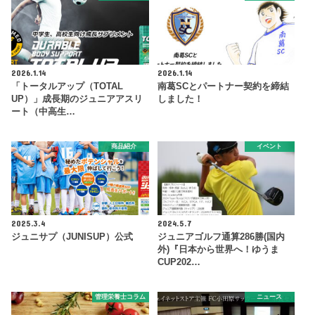
2026.1.14
2026.1.14
「トータルアップ（TOTAL
南葛SCとパートナー契約を締結
UP）」成長期のジュニアアスリ
しました！
ート（中高生…
商品紹介
イベント
2025.3.4
2024.5.7
ジュニサプ（JUNISUP）公式
ジュニアゴルフ通算286勝(国内
外)『日本から世界へ！ゆうま
CUP202…
管理栄養士コラム
ニュース