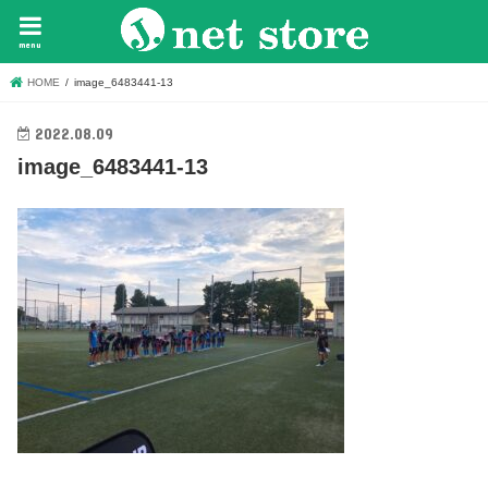
menu
HOME
image_6483441-13
2022.08.09
image_6483441-13