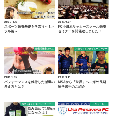
2020.8.13
2019.9.24
スポーツ栄養基礎を学ぼう～ミネ
FC小田原サッカースクール栄養
ラル編～
セミナーを開催致しました！
管理栄養士コラム
お便り&インタビューコーナー
2019.1.25
2019.9.13
パフォーマンスを維持した減量の
MSAから「世界」へ…海外長期
考え方とは？
留学選手のご紹介
お便り&インタビューコーナー
ニュース