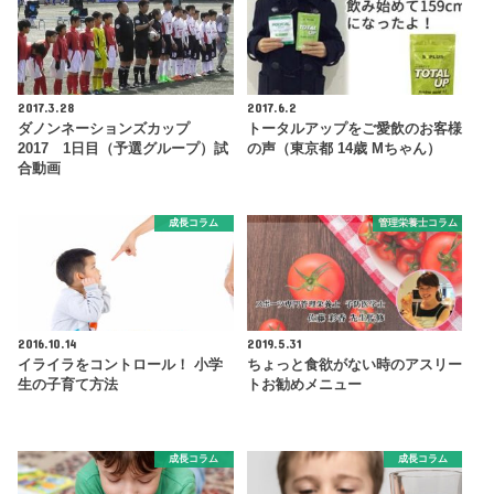
2017.3.28
2017.6.2
ダノンネーションズカップ
トータルアップをご愛飲のお客様
2017 1日目（予選グループ）試
の声（東京都 14歳 Mちゃん）
合動画
成長コラム
管理栄養士コラム
2016.10.14
2019.5.31
イライラをコントロール！ 小学
ちょっと食欲がない時のアスリー
生の子育て方法
トお勧めメニュー
成長コラム
成長コラム