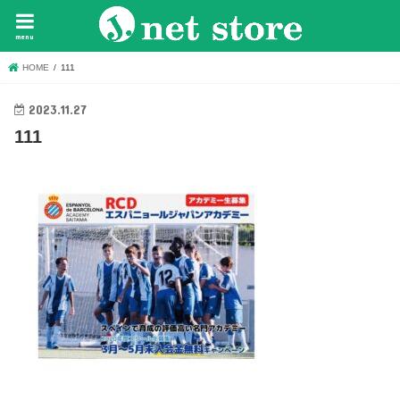
menu
HOME
111
2023.11.27
111