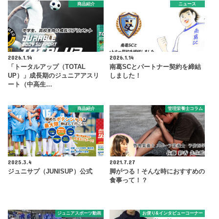
商品紹介
ニュース
2026.1.14
2026.1.14
「トータルアップ（TOTAL
南葛SCとパートナー契約を締結
UP）」成長期のジュニアアスリ
しました！
ート（中高生…
商品紹介
管理栄養士コラム
2025.3.4
2021.7.27
ジュニサプ（JUNISUP）公式
脚がつる！そんな時におすすめの
食事って！？
ジュニアスポーツ動画
お便り&インタビューコーナー