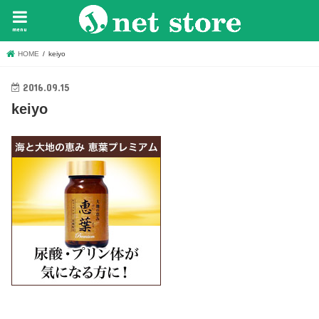
menu
HOME
keiyo
2016.09.15
keiyo