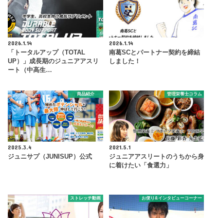
2026.1.14
2026.1.14
「トータルアップ（TOTAL
南葛SCとパートナー契約を締結
UP）」成長期のジュニアアスリ
しました！
ート（中高生…
商品紹介
管理栄養士コラム
2025.3.4
2021.5.1
ジュニサプ（JUNISUP）公式
ジュニアアスリートのうちから身
に着けたい「食選力」
ストレッチ動画
お便り&インタビューコーナー