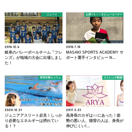
ニュース
お便り&インタビューコーナー
2016.12.6
2018.7.18
岐阜のバレーボールチーム「フレ
MASAKI SPORTS ACADEMY サ
ンズ」が地域の大会に出場しまし
ポート選手インタビュー N…
た！
管理栄養士コラム
ストレッチ動画
2020.12.21
2017.5.23
ジュニアアスリート必見！しっか
高身長のカギは○○にあった！姿
り必要なエネルギーは摂れてい
勢の悪い人、猫背の人は、身長が
る！？
伸びにくい!…