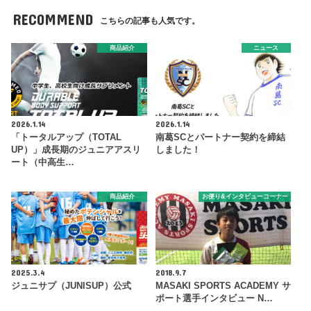
RECOMMEND
こちらの記事も人気です。
商品紹介
ニュース
2026.1.14
2026.1.14
「トータルアップ（TOTAL
南葛SCとパートナー契約を締結
UP）」成長期のジュニアアスリ
しました！
ート（中高生…
商品紹介
お便り&インタビューコーナー
2025.3.4
2018.9.7
ジュニサプ（JUNISUP）公式
MASAKI SPORTS ACADEMY サ
ポート選手インタビュー N…