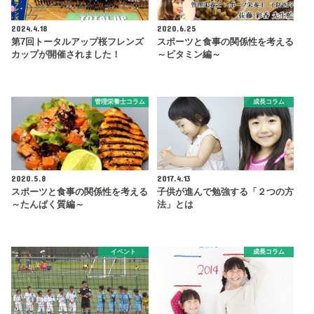
2024.4.18
2020.6.25
第7回トータルアップ桜フレンズ
スポーツと食事の関係性を考える
カップが開催されました！
～ビタミン編～
管理栄養士コラム
成長コラム
2020.5.8
2017.4.13
スポーツと食事の関係性を考える
子供が進んで勉強する「２つの方
～たんぱく質編～
法」とは
イベント
成長コラム