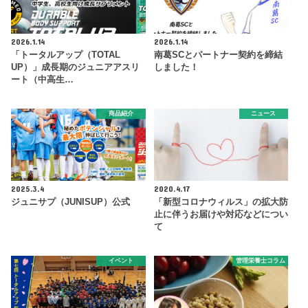
2026.1.14
2026.1.14
「トータルアップ（TOTAL
南葛SCとパートナー契約を締結
UP）」成長期のジュニアアスリ
しました！
ート（中高生…
商品紹介
ニュース
2025.3.4
2020.4.17
ジュニサプ（JUNISUP）公式
「新型コロナウィルス」の拡大防
止に伴うお届けや対応などについ
て
イベント
管理栄養士コラム