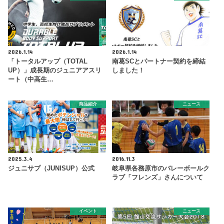
2026.1.14
2026.1.14
「トータルアップ（TOTAL
南葛SCとパートナー契約を締結
UP）」成長期のジュニアアスリ
しました！
ート（中高生…
商品紹介
ニュース
2025.3.4
2016.11.3
ジュニサプ（JUNISUP）公式
岐阜県各務原市のバレーボールク
ラブ「フレンズ」さんについて
イベント
ニュース