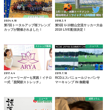
2024.4.18
2018.3.9
第7回トータルアップ桜フレンズ
第5回 U-10館山交流サッカー大会
カップが開催されました！
2018 LIVE配信決定！
ストレッチ動画
ニュース
2017.4.4
2019.7.18
メジャーリーガーも実践！イチロ
RCDエスパニョールジャパンサ
ー式「股関節ストレッチ」
マーキャンプ IN 御殿場
ニュース
成長コラム