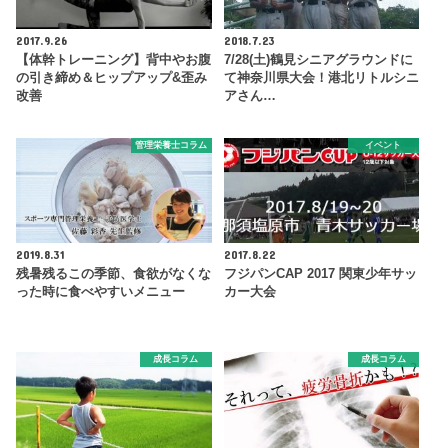
2017.9.26
2018.7.23
【体幹トレーニング】背中やお腹
7/28(土)鶴見シニアグラウンドに
の引き締め＆ヒップアップ&歪み
て神奈川県大会！港北リトルシニ
改善
アさん…
管理栄養士コラム
イベント
2019.8.31
2017.8.22
残暑残るこの季節、食欲がなくな
フジパンCAP 2017 関東少年サッ
った時に食べやすいメニュー
カー大会
成長コラム
成長コラム