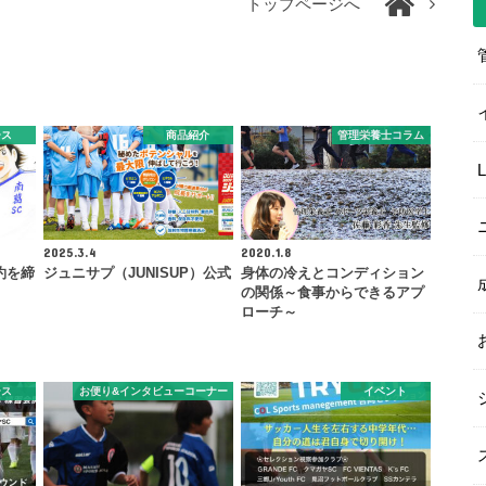
トップページへ
ース
商品紹介
管理栄養士コラム
2025.3.4
2020.1.8
約を締
ジュニサプ（JUNISUP）公式
身体の冷えとコンディション
の関係～食事からできるアプ
ローチ～
ース
お便り&インタビューコーナー
イベント