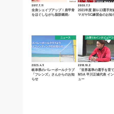
2017.7.11
2020.7.3
全身シェイプアップ！肩甲骨
2021年度 新U-13選手対
をほぐしながら脂肪燃焼♪
マガヤSC練習会のお知
ニュース
お便り&インタビューコ
2025.4.9
2018.10.2
岐阜県のバレーボールクラブ
「世界基準の選手を育
「フレンズ」さんからのお知
MSA 平川正城代表 イ
らせ
ュー