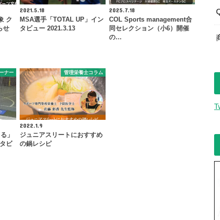
2021.5.18
2025.7.18
象 ク
MSA選手「TOTAL UP」イン
COL Sports management合
らせ
タビュー 2021.3.13
同セレクション（小6）開催
の…
ーナー
管理栄養士コラム
T
2022.1.9
てる」
ジュニアスリートにおすすめ
ンタビ
の鍋レシピ