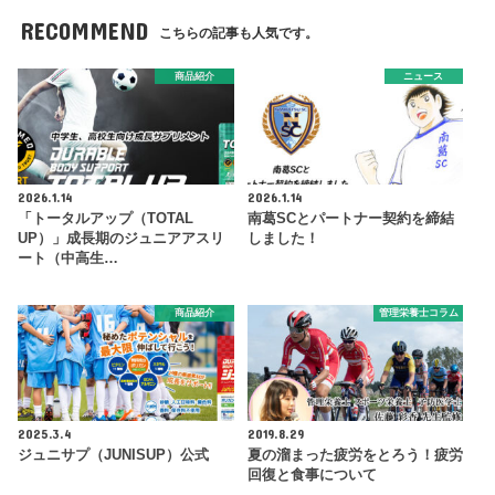
RECOMMEND
こちらの記事も人気です。
商品紹介
ニュース
2026.1.14
2026.1.14
「トータルアップ（TOTAL
南葛SCとパートナー契約を締結
UP）」成長期のジュニアアスリ
しました！
ート（中高生…
商品紹介
管理栄養士コラム
2025.3.4
2019.8.29
ジュニサプ（JUNISUP）公式
夏の溜まった疲労をとろう！疲労
回復と食事について