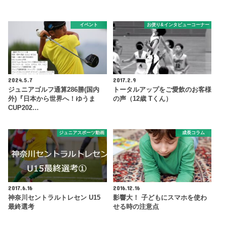
イベント
お便り&インタビューコーナー
2024.5.7
2017.2.9
ジュニアゴルフ通算286勝(国内
トータルアップをご愛飲のお客様
外)『日本から世界へ！ゆうま
の声（12歳 Tくん）
CUP202…
ジュニアスポーツ動画
成長コラム
2017.6.16
2016.12.16
神奈川セントラルトレセン U15
影響大！ 子どもにスマホを使わ
最終選考
せる時の注意点