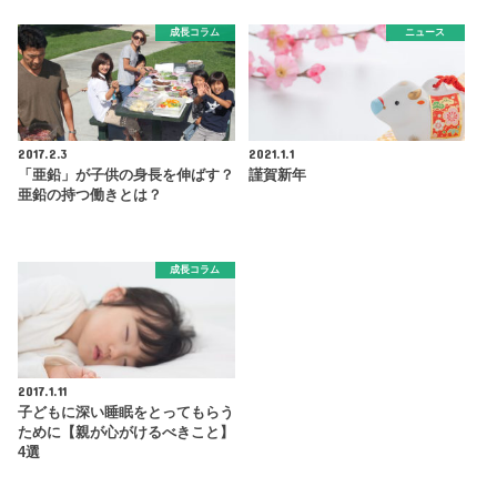
成長コラム
ニュース
2017.2.3
2021.1.1
「亜鉛」が子供の身長を伸ばす？
謹賀新年
亜鉛の持つ働きとは？
成長コラム
2017.1.11
子どもに深い睡眠をとってもらう
ために【親が心がけるべきこと】
4選