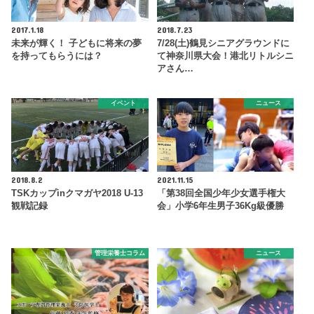
2017.1.18
2018.7.23
未来が輝く！ 子どもに将来の夢
7/28(土)鶴見シニアグラウンドに
を持ってもらうには？
て神奈川県大会！港北リトルシニ
アさん…
イベント
ニュース
2018.8.2
2021.11.15
TSKカップinクマガヤ2018 U-13
「第38回全国少年少女選手権大
観戦記録
会」小学6年生男子36Kg級優勝
管理栄養士コラム
ニュース