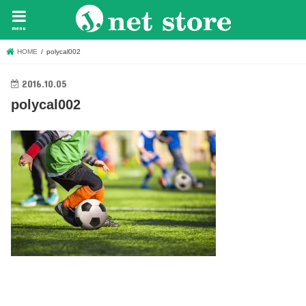
menu
HOME
polycal002
2016.10.05
polycal002