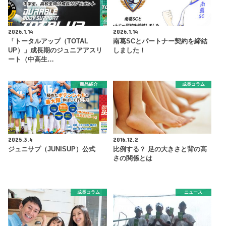
2026.1.14
2026.1.14
「トータルアップ（TOTAL
南葛SCとパートナー契約を締結
UP）」成長期のジュニアアスリ
しました！
ート（中高生…
商品紹介
成長コラム
2025.3.4
2016.12.2
ジュニサプ（JUNISUP）公式
比例する？ 足の大きさと背の高
さの関係とは
成長コラム
ニュース