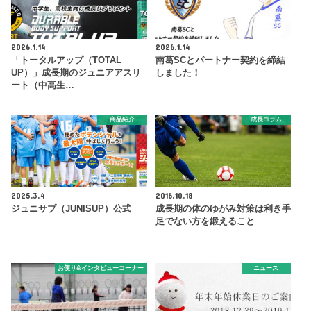
2026.1.14
2026.1.14
「トータルアップ（TOTAL
南葛SCとパートナー契約を締結
UP）」成長期のジュニアアスリ
しました！
ート（中高生…
商品紹介
成長コラム
2025.3.4
2016.10.18
ジュニサプ（JUNISUP）公式
成長期の体のゆがみ対策は利き手
足でない方を鍛えること
お便り&インタビューコーナー
ニュース