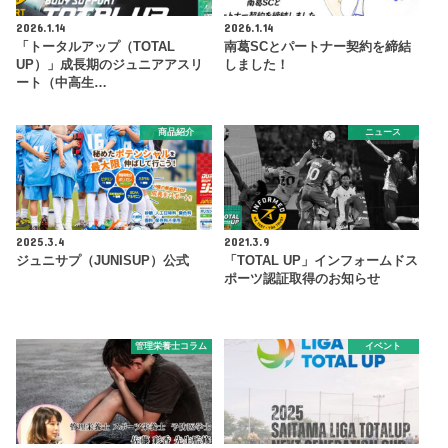
2026.1.14
2026.1.14
「トータルアップ（TOTAL
南葛SCとパートナー契約を締結
UP）」成長期のジュニアアスリ
しました！
ート（中高生…
商品紹介
ニュース
2025.3.4
2021.3.9
ジュニサプ（JUNISUP）公式
「TOTAL UP」インフォームドス
ポーツ認証取得のお知らせ
管理栄養士コラム
イベント