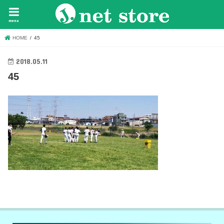
menu
HOME
45
2018.05.11
45