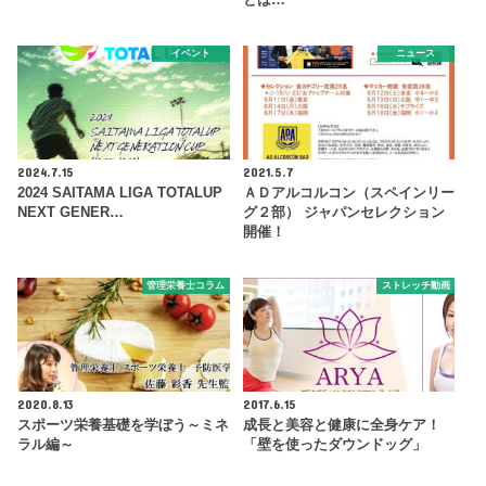
イベント
ニュース
2024.7.15
2021.5.7
2024 SAITAMA LIGA TOTALUP
ＡＤアルコルコン（スペインリー
NEXT GENER…
グ２部） ジャパンセレクション
開催！
管理栄養士コラム
ストレッチ動画
2020.8.13
2017.6.15
スポーツ栄養基礎を学ぼう～ミネ
成長と美容と健康に全身ケア！
ラル編～
「壁を使ったダウンドッグ」