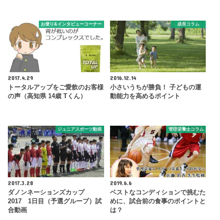
お便り&インタビューコーナー
成長コラム
2017.4.29
2016.12.14
トータルアップをご愛飲のお客様
小さいうちが勝負！ 子どもの運
の声（高知県 14歳 Tくん）
動能力を高めるポイント
ジュニアスポーツ動画
管理栄養士コラム
2017.3.28
2019.6.6
ダノンネーションズカップ
ベストなコンディションで挑むた
2017 1日目（予選グループ）試
めに、試合前の食事のポイントと
合動画
は？