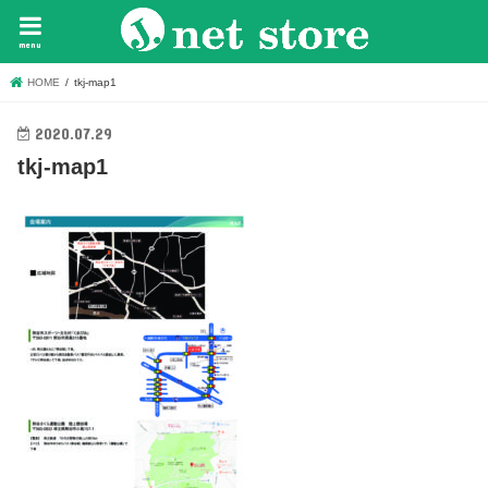
menu
HOME
tkj-map1
2020.07.29
tkj-map1