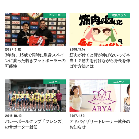
ニュース
成長コラム
2024.3.12
2018.11.14
3年前、15歳で同時に単身スペイ
筋肉が付くと背が伸びないって本
ンに渡った若きフットボーラーの
当！？筋力を付けながら身長を伸
可能性
ばす方法とは
ニュース
ニュース
2016.10.10
2017.1.30
バレーボールクラブ「フレンズ」
アドバイザリートレーナー就任の
のサポーター就任
お知らせ