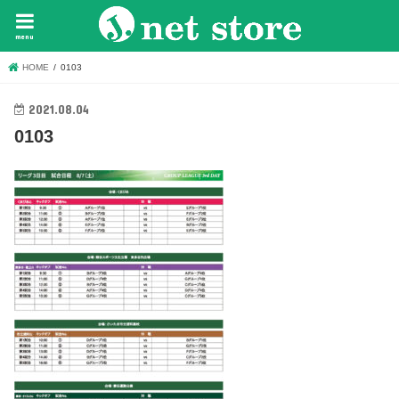
menu
HOME
0103
2021.08.04
0103