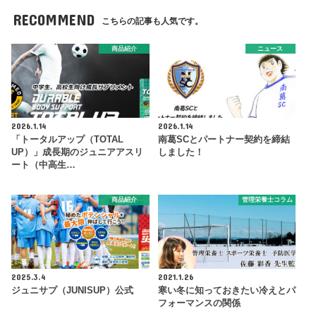
RECOMMEND
こちらの記事も人気です。
商品紹介
ニュース
2026.1.14
2026.1.14
「トータルアップ（TOTAL
南葛SCとパートナー契約を締結
UP）」成長期のジュニアアスリ
しました！
ート（中高生…
商品紹介
管理栄養士コラム
2025.3.4
2021.1.26
ジュニサプ（JUNISUP）公式
寒い冬に知っておきたい冷えとパ
フォーマンスの関係