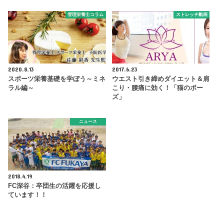
管理栄養士コラム
ストレッチ動画
2020.8.13
2017.6.23
スポーツ栄養基礎を学ぼう～ミネ
ウエスト引き締めダイエット＆肩
ラル編～
こり・腰痛に効く！「猫のポー
ズ」
ニュース
2018.4.19
FC深谷：卒団生の活躍を応援し
ています！！