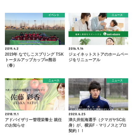
イベント
ニュース
2019.4.2
2016.9.14
2019年 なでしこスプリング TSK
ジェイネットストアのホームペー
トータルアップカップin熊谷
ジをリニューアル
（春）
ニュース
ニュース
2018.11.1
2020.6.25
アドバイザリー管理栄養士 就任
津久井拓海選手（クマガヤSC出
のお知らせ
身）が、横浜F・マリノスとプロ
契約！！