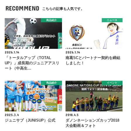
RECOMMEND
こちらの記事も人気です。
商品紹介
ニュース
2026.1.14
2026.1.14
「トータルアップ（TOTAL
南葛SCとパートナー契約を締結
UP）」成長期のジュニアアスリ
しました！
ート（中高生…
商品紹介
イベント
2025.3.4
2018.4.5
ジュニサプ（JUNISUP）公式
ダノンネーションズカップ2018
大会動画＆フォト