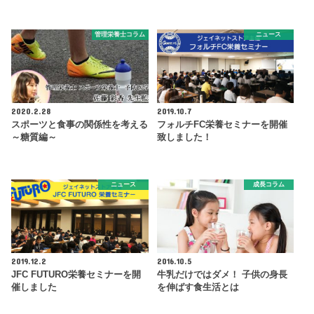
管理栄養士コラム
ニュース
2020.2.28
2019.10.7
スポーツと食事の関係性を考える
フォルチFC栄養セミナーを開催
～糖質編～
致しました！
ニュース
成長コラム
2019.12.2
2016.10.5
JFC FUTURO栄養セミナーを開
牛乳だけではダメ！ 子供の身長
催しました
を伸ばす食生活とは