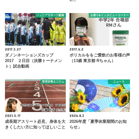
ジュニアスポーツ動画
お便り&インタビューコーナー
2017.3.27
2017.6.2
ダノンネーションズカップ
ポリカルををご愛飲のお客様の声
2017 ２日目（決勝トーナメン
（13歳 東京都 Rちゃん）
ト）試合動画
管理栄養士コラム
ニュース
2021.5.17
2026.8.3
成長期アスリート必見、身体を大
2026年度「夏季休業期間のお知
きくしたい方に知ってほしいこと
らせ」