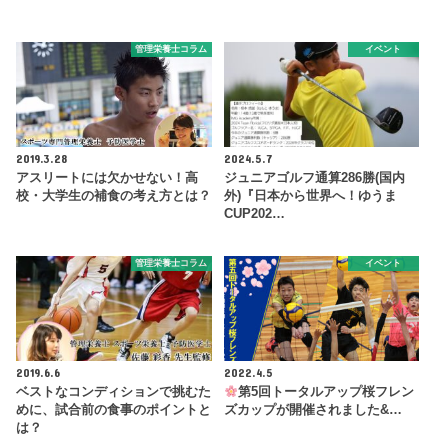
管理栄養士コラム
イベント
2019.3.28
2024.5.7
アスリートには欠かせない！高
ジュニアゴルフ通算286勝(国内
校・大学生の補食の考え方とは？
外)『日本から世界へ！ゆうま
CUP202…
管理栄養士コラム
イベント
2019.6.6
2022.4.5
ベストなコンディションで挑むた
第5回トータルアップ桜フレン
めに、試合前の食事のポイントと
ズカップが開催されました&…
は？