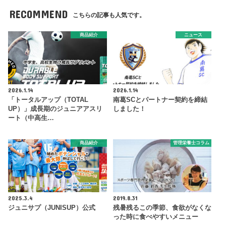
RECOMMEND
こちらの記事も人気です。
商品紹介
ニュース
2026.1.14
2026.1.14
「トータルアップ（TOTAL
南葛SCとパートナー契約を締結
UP）」成長期のジュニアアスリ
しました！
ート（中高生…
商品紹介
管理栄養士コラム
2025.3.4
2019.8.31
ジュニサプ（JUNISUP）公式
残暑残るこの季節、食欲がなくな
った時に食べやすいメニュー