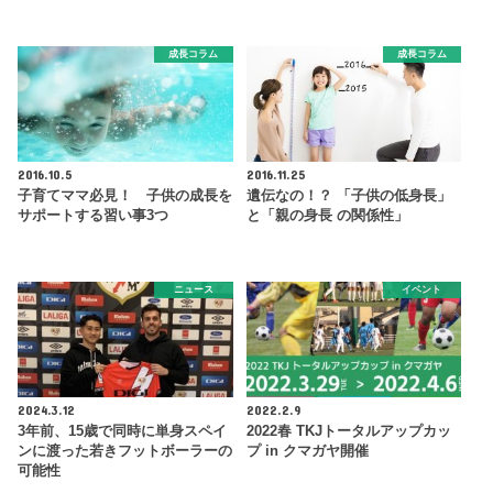
成長コラム
成長コラム
2016.10.5
2016.11.25
子育てママ必見！ 子供の成長を
遺伝なの！？ 「子供の低身長」
サポートする習い事3つ
と「親の身長 の関係性」
ニュース
イベント
2024.3.12
2022.2.9
3年前、15歳で同時に単身スペイ
2022春 TKJトータルアップカッ
ンに渡った若きフットボーラーの
プ in クマガヤ開催
可能性